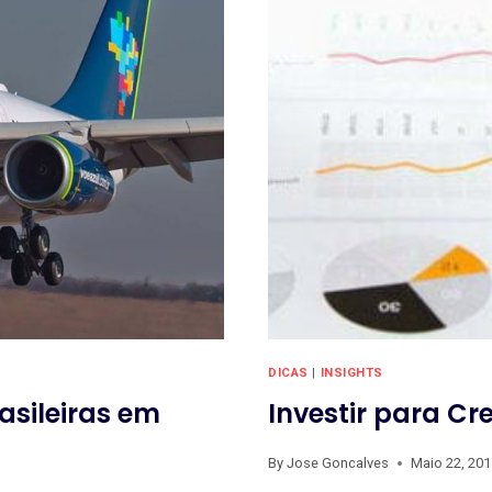
DICAS
|
INSIGHTS
asileiras em
Investir para Cr
By
Jose Goncalves
Maio 22, 20