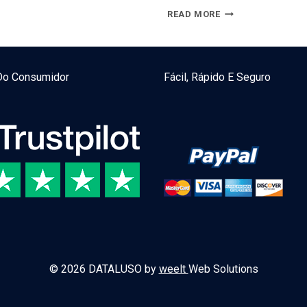
PORQUE
READ MORE
INVESTIR
NUMA
BASE
Do Consumidor
Fácil, Rápido E Seguro
DE
DADOS
EMPRESARIAL
© 2026 DATALUSO by
weelt
Web Solutions