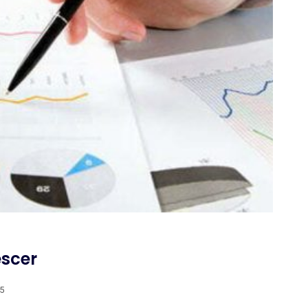
escer
15