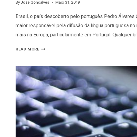
By
Jose Goncalves
Maio 31, 2019
Brasil, o país descoberto pelo português Pedro Álvares
maior responsável pela difusão da língua portuguesa no
mais na Europa, particularmente em Portugal. Qualquer b
SAIBA
READ MORE
QUAIS
SÃO
AS
EMPRESAS
BRASILEIRAS
EM
PORTUGAL