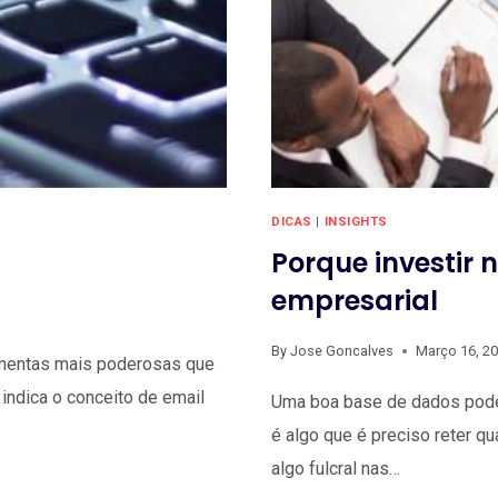
DICAS
|
INSIGHTS
Porque investir
empresarial
By
Jose Goncalves
Março 16, 2
amentas mais poderosas que
indica o conceito de email
Uma boa base de dados pode 
é algo que é preciso reter q
algo fulcral nas…