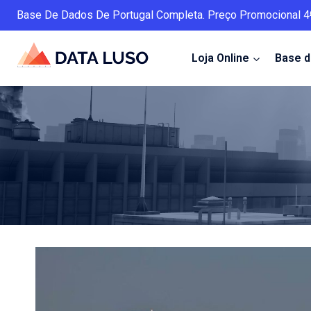
Skip
Base De Dados De Portugal Completa. Preço Promocional 4
to
content
Loja Online
Base 