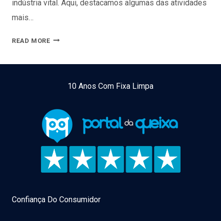
indústria vital. Aqui, destacamos algumas das atividades
mais…
DESCUBRA
READ MORE
A
MELHOR
LISTA
10 Anos Com Fixa Limpa
DE
EMPRESAS
DE
CONSTRUÇÃO
CIVIL
EM
PORTUGAL
Confiança Do Consumidor