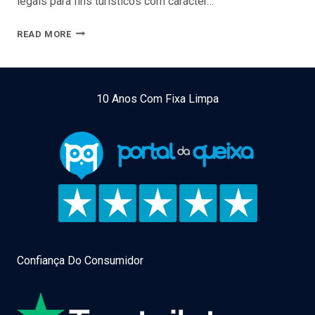
legais para fins turísticos com carácter…
CAE
READ MORE
55202
TURISMO
NO
10 Anos Com Fixa Limpa
ESPAÇO
RURAL
Confiança Do Consumidor