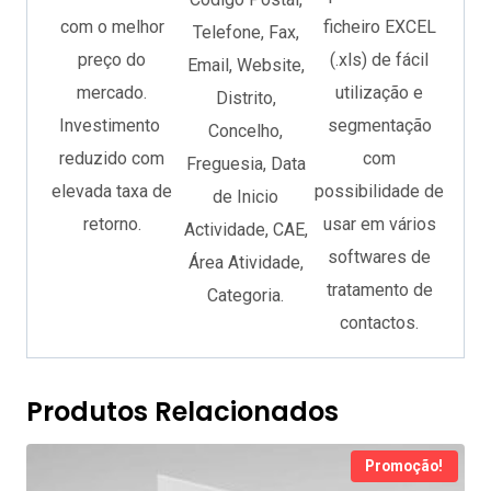
com o melhor
ficheiro EXCEL
Telefone, Fax,
preço do
(.xls) de fácil
Email, Website,
mercado.
utilização e
Distrito,
Investimento
segmentação
Concelho,
reduzido com
com
Freguesia, Data
elevada taxa de
possibilidade de
de Inicio
retorno.
usar em vários
Actividade, CAE,
softwares de
Área Atividade,
tratamento de
Categoria.
contactos.
Produtos Relacionados
Promoção!