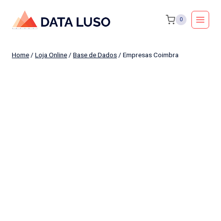
Skip
0
to
content
Home
/
Loja Online
/
Base de Dados
/
Empresas Coimbra