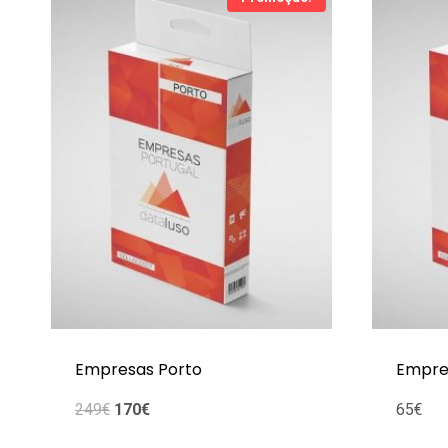
Empresas Porto
Empre
O
O
249
€
170
€
65
€
preço
preço