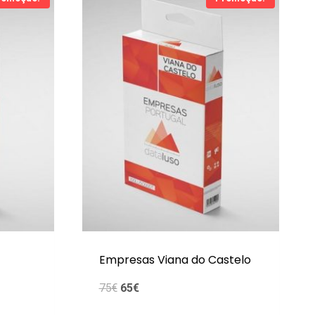
Empresas Viana do Castelo
O
O
75
€
65
€
preço
preço