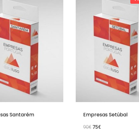
sas Santarém
Empresas Setúbal
O
O
90
€
75
€
preço
preço