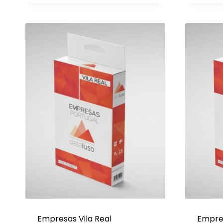
original
atual
era:
é:
249€.
170€.
Empresas Vila Real
Empre