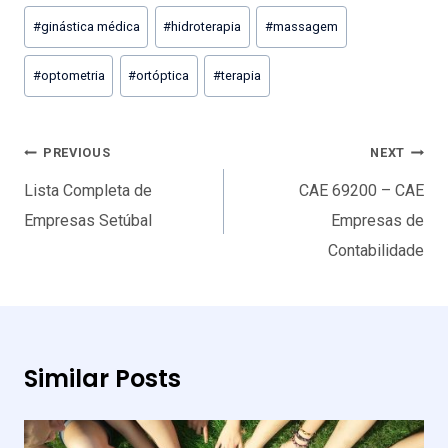
#
ginástica médica
#
hidroterapia
#
massagem
#
optometria
#
ortóptica
#
terapia
Navegação
PREVIOUS
NEXT
de
Lista Completa de
CAE 69200 – CAE
artigos
Empresas Setúbal
Empresas de
Contabilidade
Similar Posts