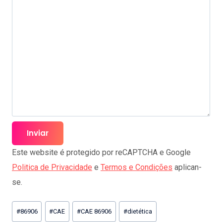
Este website é protegido por reCAPTCHA e Google
Politica de Privacidade
e
Termos e Condições
aplican-
se.
Post
#
86906
#
CAE
#
CAE 86906
#
dietética
Tags: