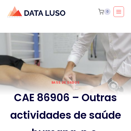
Skip
0
to
content
BASE DE DADOS
CAE 86906 – Outras
actividades de saúde